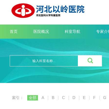
首页
医院概况
科室导航
专家介

索引：
全部
A
B
C
D
E
F
G