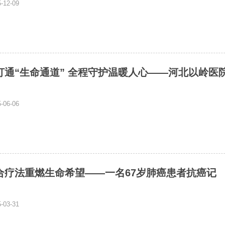
12-09
打通“生命通道” 全程守护温暖人心——河北以岭医
06-06
合疗法重燃生命希望——一名67岁肺癌患者抗癌记
03-31