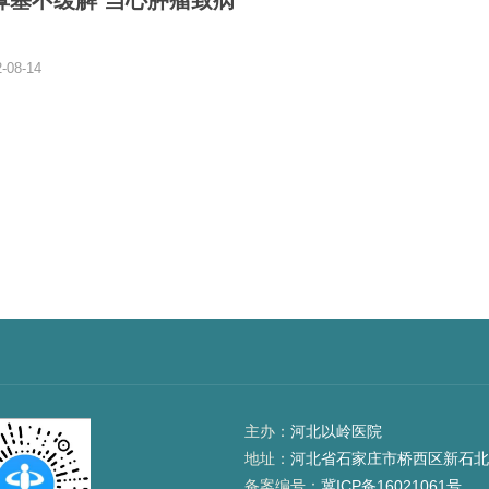
鼻塞不缓解 当心肿瘤致病
08-14
主办：
河北以岭医院
地址：
河北省石家庄市桥西区新石北
备案编号：
冀ICP备16021061号