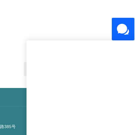
«
1
2
3
4
»
路385号