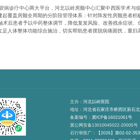
管病诊疗中心两大平台，河北以岭房颤中心汇聚中西医学术与
建起覆盖房颤全周期的分阶段管理体系：针对阵发性房颤患者积
融术后患者予以中药整体调节，降低复发风险、改善残余症状、
立足人体整体功能综合施治，切实帮助患者摆脱病痛困扰，重归
主办：
河北以岭医院
地址：
河北省石家庄市桥西区新石北
备案编号：
冀ICP备16021061号
冀公网安备13010045022-20005号
石行审医广：
【2026】第02-02-3