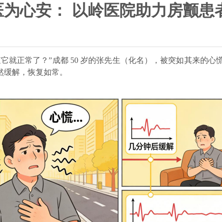
为心安： 以岭医院助力房颤患
就正常了？”成都 50 岁的
张先生
（化名），被突如其来的心
然缓解，恢复如常。