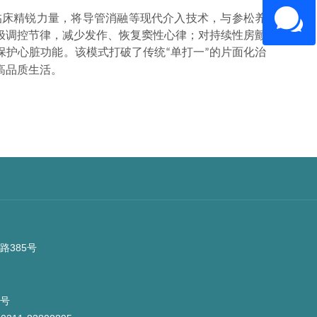
临床精锐力量
，
将导管消融等现代介入技术，与参松养
极调控节律，减少发作、恢复窦性心律；对持续性房颤
保护心脏功能。该模式打破了传统
单打一
的片面化治
“
”
高品质生活。
路385号
53号