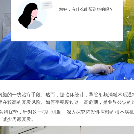
房颤的一线治疗手段
。
然而，
据临床统计，导管射频消融术后通
存在较高的复发风险。如何平稳度过这一高危期，是业界公认的
独特优势
，
针
对这一病理机制
，深入探究阵发性房颤的根本病
、减少房颤
复发
。