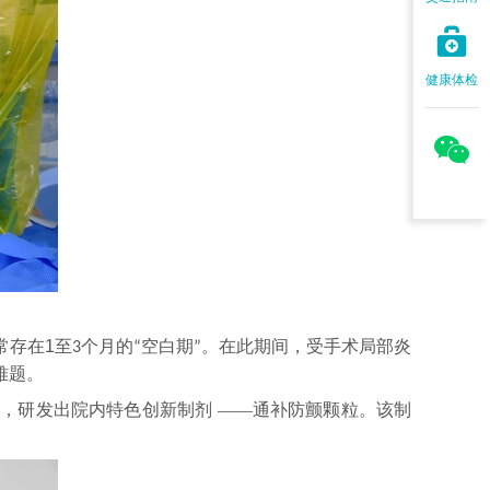

健康体检

常存在
1
至
个月的
空白期
。在此期间，受手术局部炎
3
“
”
难题。
机，研发出院内特色创新制剂
——通补防颤颗粒。该制