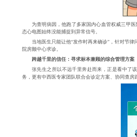
为查明病因，他跑了多家国内心血管权威三甲医
态
心电图始终没能捕捉到异常信号。
当地医生只能让他
“发作时再来确诊
”
，
针对节律
院房颤中心求诊。
跨越千里的信任：寻求标本兼
顾
的
综合管理
方案
张先生之所以不远千里奔赴而来，正是看中了
务，更有中西医专家团队联合会诊定方案、协同查房