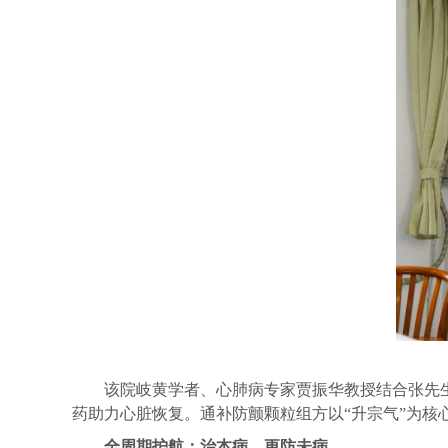
该院岐黄学者、心肺病专家贾振华教授
结合
张先
药
助力心脏恢复
。通补防颤颗粒组方以
“升宗气”为
全周期护航
：
治
本
病
，
更防
未病